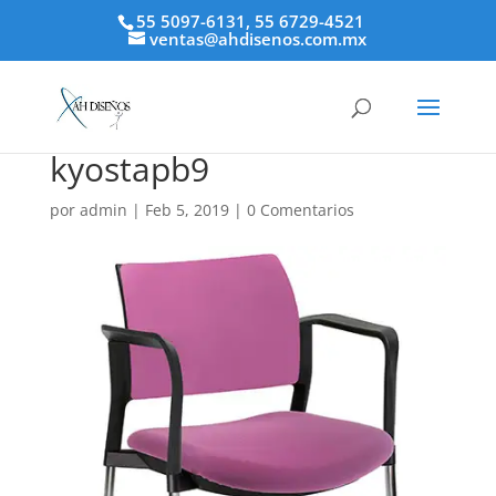
55 5097-6131, 55 6729-4521
ventas@ahdisenos.com.mx
kyostapb9
por
admin
|
Feb 5, 2019
|
0 Comentarios