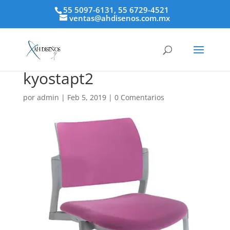
55 5097-6131, 55 6729-4521
ventas@ahdisenos.com.mx
kyostapt2
por
admin
|
Feb 5, 2019
|
0 Comentarios