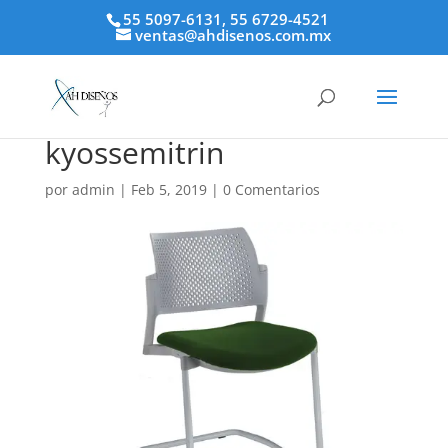
55 5097-6131, 55 6729-4521
ventas@ahdisenos.com.mx
kyossemitrin
por
admin
|
Feb 5, 2019
|
0 Comentarios