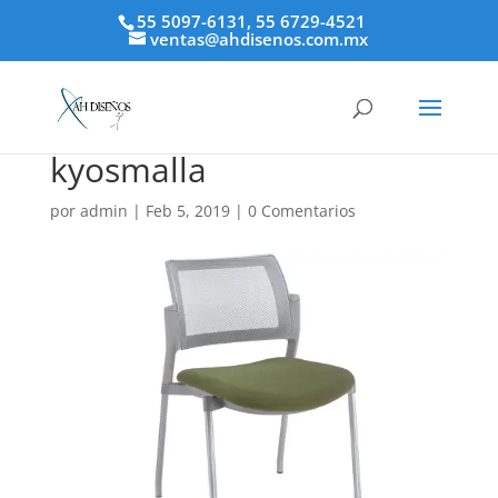
55 5097-6131, 55 6729-4521
ventas@ahdisenos.com.mx
kyosmalla
por
admin
|
Feb 5, 2019
|
0 Comentarios