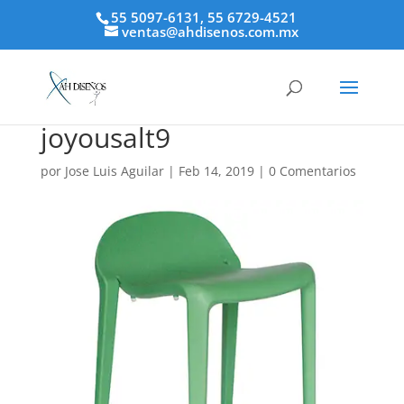
55 5097-6131, 55 6729-4521
ventas@ahdisenos.com.mx
joyousalt9
por
Jose Luis Aguilar
|
Feb 14, 2019
|
0 Comentarios