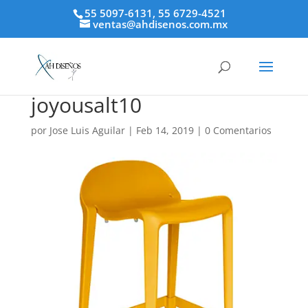
55 5097-6131, 55 6729-4521
ventas@ahdisenos.com.mx
joyousalt10
por
Jose Luis Aguilar
|
Feb 14, 2019
|
0 Comentarios