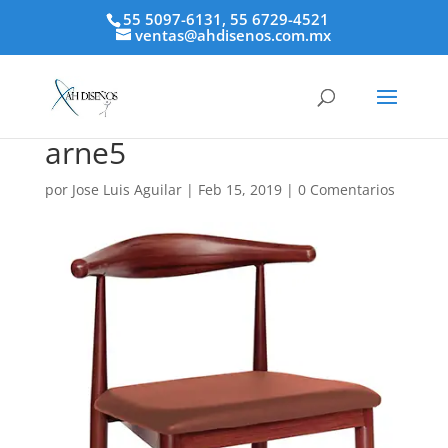
55 5097-6131, 55 6729-4521
ventas@ahdisenos.com.mx
arne5
por
Jose Luis Aguilar
|
Feb 15, 2019
|
0 Comentarios