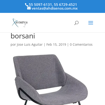
55 5097-6131, 55 6729-4521
ventas@ahdisenos.com.mx
borsani
por
Jose Luis Aguilar
|
Feb 15, 2019
|
0 Comentarios