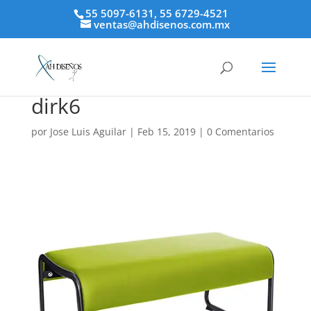
55 5097-6131, 55 6729-4521
ventas@ahdisenos.com.mx
dirk6
por
Jose Luis Aguilar
|
Feb 15, 2019
|
0 Comentarios