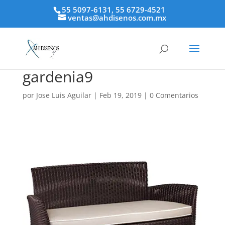
55 5097-6131, 55 6729-4521
ventas@ahdisenos.com.mx
gardenia9
por
Jose Luis Aguilar
|
Feb 19, 2019
|
0 Comentarios